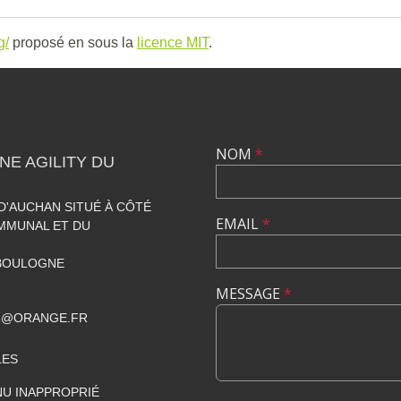
g/
proposé en sous la
licence MIT
.
NOM
*
NE AGILITY DU
'AUCHAN SITUÉ À CÔTÉ
EMAIL
*
MMUNAL ET DU
 BOULOGNE
MESSAGE
*
08@ORANGE.FR
LES
U INAPPROPRIÉ