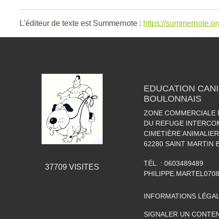
L'éditeur de texte est Summernote :
https://summernote.or
EDUCATION CANI
BOULONNAIS
ZONE COMMERCIALE D
DU REFUGE INTERCO
CIMETIÈRE ANIMALIER
62280
SAINT MARTIN
TÉL. :
0603489489
37709
VISITES
PHILIPPE.MARTEL07
INFORMATIONS LÉGA
SIGNALER UN CONTEN